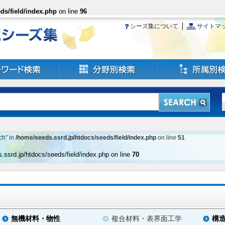
ds/field/index.php
on line
96
シーズ集について
サイトマ
ch" in
/home/seeds.ssrd.jp/htdocs/seeds/field/index.php
on line
51
.ssrd.jp/htdocs/seeds/field/index.php on line
70
無機材料・物性
複合材料・表界面工学
構