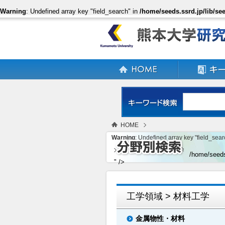
Warning
: Undefined array key "field_search" in
/home/seeds.ssrd.jp/lib/see
HOME
Warning
: Undefined array key "field_sear
工学領域
材料工学
/home/seeds
" />
工学領域 > 材料工学
金属物性・材料