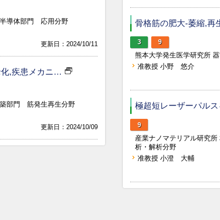
 半導体部門 応用分野
骨格筋の肥大-萎縮,再
3
9
更新日：2024/10/11
熊本大学発生医学研究所 
准教授 小野 悠介
老化,疾患メカニ…
構築部門 筋発生再生分野
極超短レーザーパルス
9
更新日：2024/10/09
産業ナノマテリアル研究所
析・解析分野
准教授 小澄 大輔