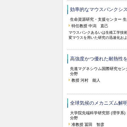
効率的なマウスバンクシ
生命資源研究・支援センター 
特任教授 中潟 直己
マウスバンクあるいは生殖工学技
変マウスを用いた研究の迅速化お
高強度かつ優れた耐熱性を有
先進マグネシウム国際研究セン
分野
教授 河村 能人
全球気候のメカニズム解
大学院先端科学研究部 (理学系
分野
准教授 冨田 智彦