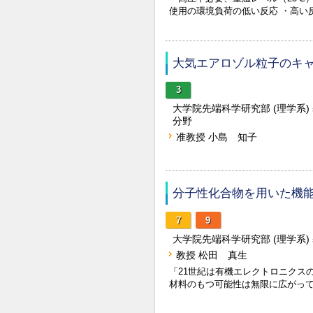
使用の環境負荷の低い反応 ・高い
大気エアロゾル粒子のキ
3
大学院先端科学研究部 (理学系
分野
准教授 小島 知子
分子性化合物を用いた機
7
9
大学院先端科学研究部 (理学系
教授 松田 真生
「21世紀は有機エレクトロニクス
材料のもつ可能性は無限に広がっ