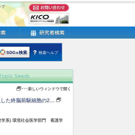
ップ
SDGs検索
検索ヘルプ
･･･新しいウィンドウで開く
生した終脳前駆細胞の2…
健学系) 環境社会医学部門 看護学