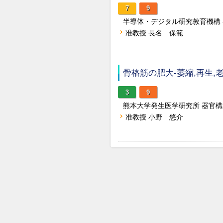
7
9
半導体・デジタル研究教育機構
准教授 長名 保範
骨格筋の肥大-萎縮,再生,
3
9
熊本大学発生医学研究所 器官
准教授 小野 悠介