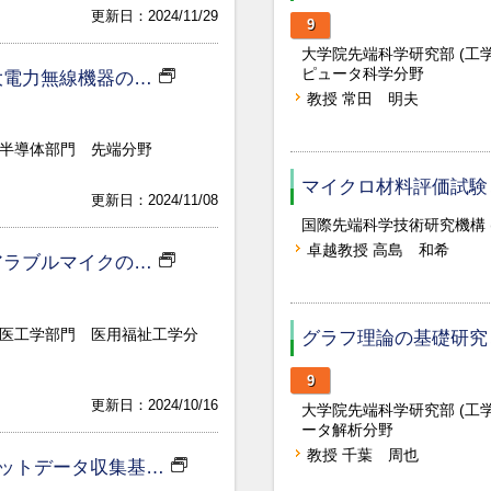
更新日：2024/11/29
9
大学院先端科学研究部 (工
ピュータ科学分野
大電力無線機器の…
教授 常田 明夫
 半導体部門 先端分野
マイクロ材料評価試験
更新日：2024/11/08
国際先端科学技術研究機構 (I
卓越教授 高島 和希
アラブルマイクの…
) 医工学部門 医用福祉工学分
グラフ理論の基礎研究
9
更新日：2024/10/16
大学院先端科学研究部 (工
ータ解析分野
教授 千葉 周也
プットデータ収集基…