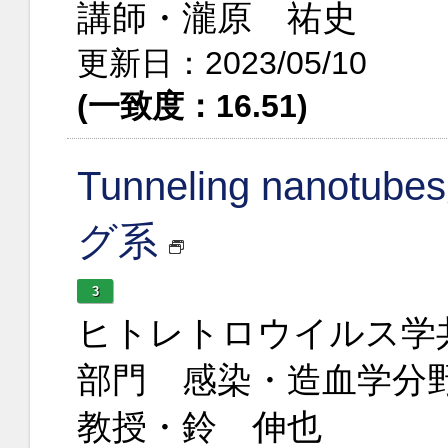
講師・瀧原 祐史
更新日：2023/05/10
(一致度：16.51)
Tunneling nan
グ系
3
ヒトレトロウイルス学
部門 感染・造血学分
教授・鈴 伸也