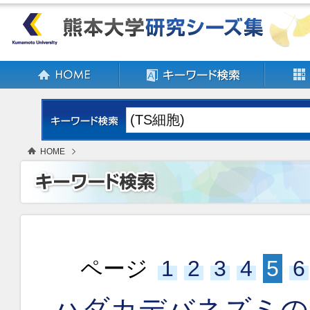
HOME
ページ
1
2
3
4
5
6
ハダカデバネズミの