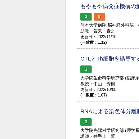
もやもや病発症機構の
3
9
熊本大学病院 脳神経外科脳
助教・賀耒 泰之
更新日：2022/11/10
(一致度：1.12)
CTLとTh細胞を誘導
3
大学院生命科学研究部 (臨床
教授・中山 秀樹
更新日：2022/10/05
(一致度：1.07)
RNAによる染色体分離
3
大学院先端科学研究部 (理学
講師・井手上 賢