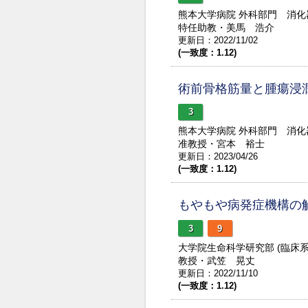
熊本大学病院 外科部門 消
特任助教・美馬 浩介
更新日：2022/11/02
(一致度：1.12)
術前骨格筋量と腫瘍浸
3
熊本大学病院 外科部門 消
准教授・宮本 裕士
更新日：2023/04/26
(一致度：1.12)
もやもや病発症機構の
3
9
大学院生命科学研究部 (臨床
教授・武笠 晃丈
更新日：2022/11/10
(一致度：1.12)