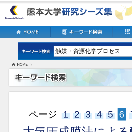
HOME
ページ
1
2
3
4
5
6
大気圧成膜法による