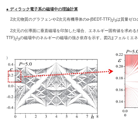
● ディラック電子系の磁場中の理論計算
2次元物質のグラフェンや2次元有機導体の
α
-(BEDT-TTF)
I
は質量ゼロ
2
3
2次元の伝導面に垂直磁場を印加した場合、エネルギー固有値を求める
TTF)
I
の磁場中のネルギーの磁場の強さ依存を示す。図2はフェルミエ
2
3