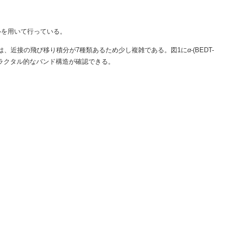
ルを用いて行っている。
は、近接の飛び移り積分が7種類あるため少し複雑である。図1に
α
-(BEDT-
ラクタル的なバンド構造が確認できる。