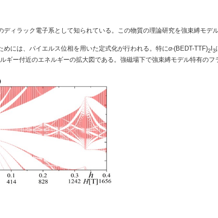
のディラック電子系として知られている。この物質の理論研究を強束縛モデ
ためには、パイエルス位相を用いた定式化が行われる。特に
α
-(BEDT-TTF)
I
2
3
ネルギー付近のエネルギーの拡大図である。強磁場下で強束縛モデル特有のフ