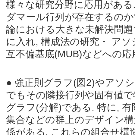
様々な研究分野に応用がある.
ダマール行列が存在するのか?
論における大きな未解決問題
に入れ, 構成法の研究・ ア
互不偏基底(MUB)などへの
● 強正則グラフ(図2)やアソ
でもその隣接行列や固有値で
グラフ(分解)である. 特に, 有限
集合などの群上のデザイン構
係がある. これらの組合せ