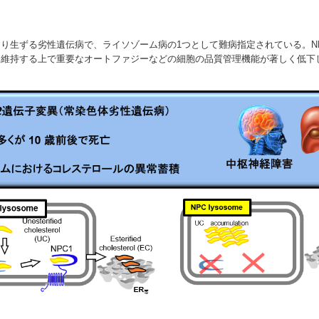
により生ずる劣性遺伝病で、ライソゾーム病の1つとして難病指定されている。
維持する上で重要なオートファジーなどの細胞の品質管理機能が著しく低下し