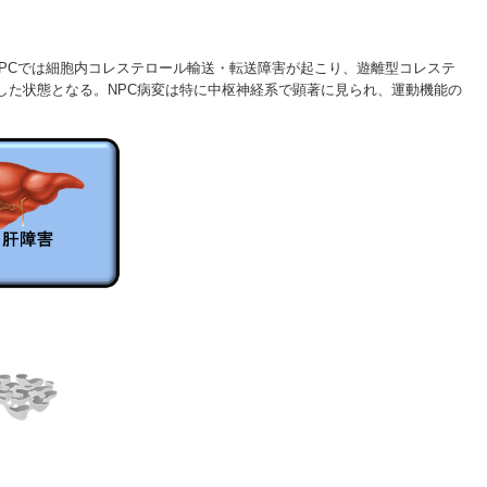
NPCでは細胞内コレステロール輸送・転送障害が起こり、遊離型コレステ
た状態となる。NPC病変は特に中枢神経系で顕著に見られ、運動機能の