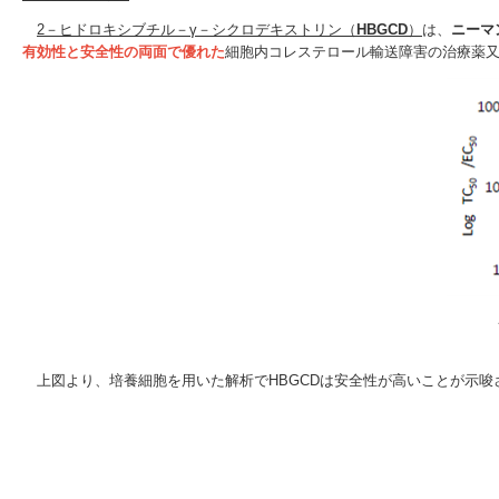
2－ヒドロキシブチル－γ－シクロデキストリン（
HBGCD
）
は、
ニーマ
有効性と安全性の両面で優れた
細胞内コレステロール輸送障害の治療薬
上図より、培養細胞を用いた解析でHBGCDは安全性が高いことが示唆