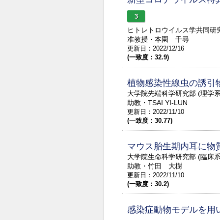
3
ヒトレトロウイルス学共同研
准教授・本園 千尋
更新日：2022/12/16
(一致度：32.9)
植物感染性線虫の誘引
大学院先端科学研究部 (理学
助教・TSAI YI-LUN
更新日：2022/11/10
(一致度：30.77)
マウス胎生期内耳に物
大学院生命科学研究部 (臨床
助教・竹田 大樹
更新日：2022/11/10
(一致度：30.2)
感染症動物モデルを用