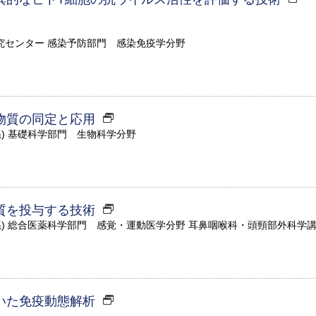
究センター 感染予防部門 感染免疫学分野
物質の同定と応用
系) 基礎科学部門 生物科学分野
質を投与する技術
系) 総合医薬科学部門 感覚・運動医学分野 耳鼻咽喉科・頭頸部外科学
いた免疫動態解析