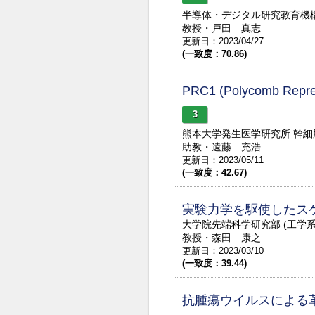
半導体・デジタル研究教育機
教授・戸田 真志
更新日：2023/04/27
(一致度：70.86)
PRC1 (Polycomb R
3
熊本大学発生医学研究所 幹
助教・遠藤 充浩
更新日：2023/05/11
(一致度：42.67)
実験力学を駆使したス
大学院先端科学研究部 (工学
教授・森田 康之
更新日：2023/03/10
(一致度：39.44)
抗腫瘍ウイルスによる