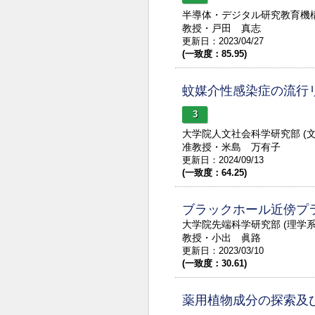
半導体・デジタル研究教育機
教授・戸田 真志
更新日：2023/04/27
(一致度：85.95)
蚊媒介性感染症の流行
3
大学院人文社会科学研究部 (
准教授・米島 万有子
更新日：2024/09/13
(一致度：64.25)
ブラックホール近傍プ
大学院先端科学研究部 (理学
教授・小出 眞路
更新日：2023/03/10
(一致度：30.61)
薬用植物成分の探索及