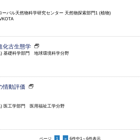
ーバル天然物科学研究センター 天然物探索部門1 (植物)
VKOTA
進化古生態学
系) 基礎科学部門 地球環境科学分野
の情動評価
系) 医工学部門 医用福祉工学分野
ページ
1
»
6件中1～6件表示