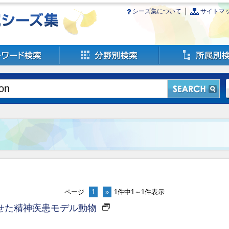
シーズ集について
サイトマ
ページ
1
»
1件中1～1件表示
せた精神疾患モデル動物