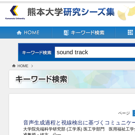
HOME
ページ
音声生成過程と視線検出に基づくコミュニケ
大学院先端科学研究部 (工学系) 医工学部門 医用福祉工
准教授・緒方 公一