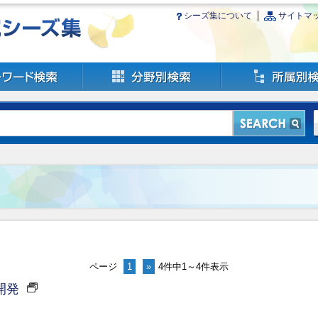
シーズ集について
サイトマ
ページ
1
»
4件中1～4件表示
開発