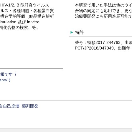
-1/2, B 型肝炎ウイルス
本研究で用いた手法は他のウ
イルス・各種細胞・各種蛋白質
合物の同定にも応用でき、更な
・構造学的評価（結晶構造解析
治療薬開発にも応用進展可能
mulation 及び in vitro
薬剤候補化合物の検索、等。
特許
番号：特願2017-244763、
PCT/JP2018/047049、出願
情報です（
mano/ ）
白自己崩壊
薬剤開発