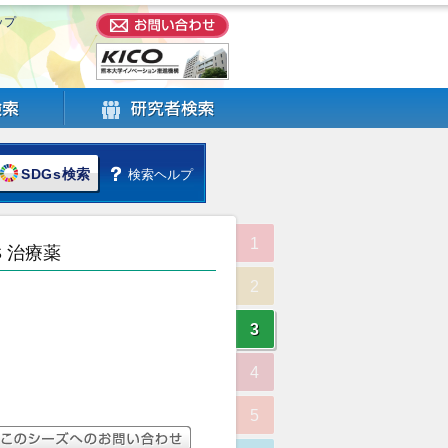
ップ
SDGs検索
検索ヘルプ
1
S 治療薬
2
3
4
5