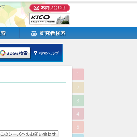
ップ
SDGs検索
検索ヘルプ
1
2
3
4
5