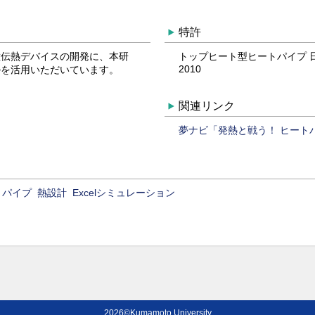
特許
種伝熱デバイスの開発に、本研
トップヒート型ヒートパイプ 日
2010
ルを活用いただいています。
関連リンク
夢ナビ「発熱と戦う！ ヒート
トパイプ
熱設計
Excelシミュレーション
2026©Kumamoto University