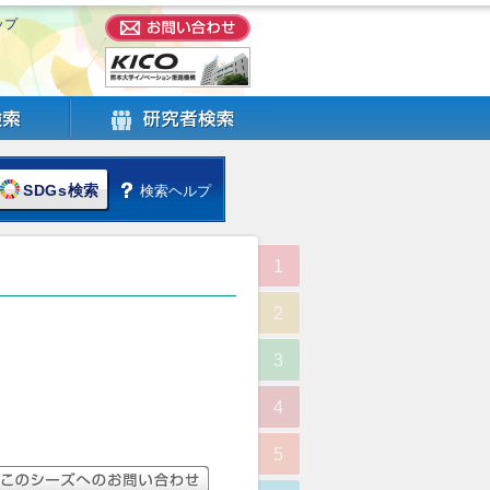
ップ
SDGs検索
検索ヘルプ
1
2
3
4
5