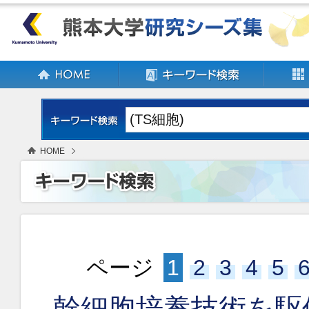
HOME
ページ
1
2
3
4
5
幹細胞培養技術を駆