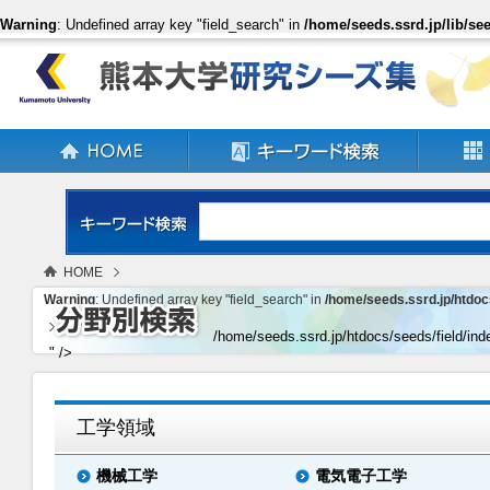
Warning
: Undefined array key "field_search" in
/home/seeds.ssrd.jp/lib/see
HOME
Warning
: Undefined array key "field_search" in
/home/seeds.ssrd.jp/htdoc
工学領域
/home/seeds.ssrd.jp/htdocs/seeds/field/ind
" />
工学領域
機械工学
電気電子工学