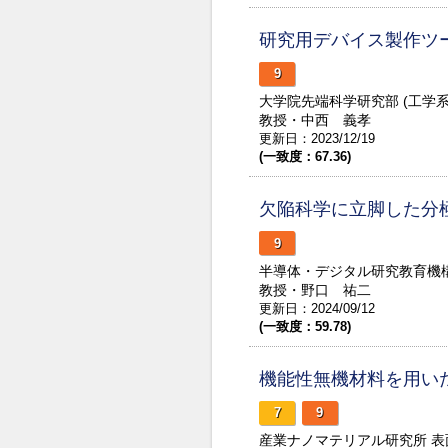
研究用デバイス製作ツール: 
9
大学院先端科学研究部 (工学
教授・中西 義孝
更新日：2023/12/19
(一致度：67.36)
欠陥科学に立脚した分
9
半導体・デジタル研究教育機
教授・野口 祐二
更新日：2024/09/12
(一致度：59.78)
機能性無機材料を用い
7
9
産業ナノマテリアル研究所 