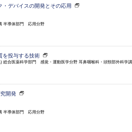
ク・デバイスの開発とその応用
構 半導体部門 応用分野
質を投与する技術
系) 総合医薬科学部門 感覚・運動医学分野 耳鼻咽喉科・頭頸部外科学
研究開発
構 半導体部門 応用分野