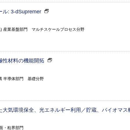
3-dSupremer
系) 産業基盤部門 マルチスケールプロセス分野
極性材料の機能開拓
構 半導体部門 基礎分野
た大気環境保全、光エネルギー利用／貯蔵、バイオマス
表面・粒界部門