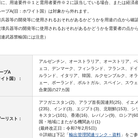
際に、用途要件※１と需用者要件※２に該当している場合、または経済
ープA(旧：ホワイト国）は対象から外れます。
壊兵器等の開発等に使用されるおそれがあるかどうかを用途の点から確
破壊兵器等の開発等に使用されるおそれがあるかどうかを需要者の点か
国連武器禁輸国には注意）
アルゼンチン、オーストラリア、オーストリア、ベ
ェコ、デンマーク、フィンランド、フランス、ドイ
ープA
ルランド、イタリア、韓国、ルクセンブルク、オラ
ワイト国）：
ェー、ポーランド、ポルトガル、スペイン、スウェ
合衆国の27カ国
アフガニスタン(2)、アラブ⾸⻑国連邦(25)、イエメ
(235)、インド(3)、エジプト(3)、北朝鮮(153)、シリ
キスタン(101)、⾹港(16)、レバノン(9)、ロシア(
ザーリスト：
国・地域にまたがる機関あり(1)
(最終改正⽇：令和7年2月5日)
※詳細は下記「
輸出管理関連リンク・資料
」をご参