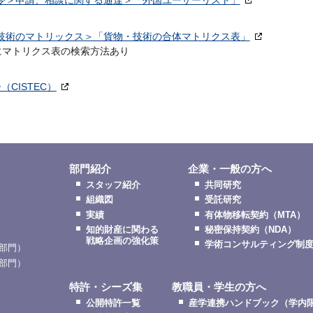
法令＞申請、相談に関する通達＞「外国ユーザーリスト」
・技術のマトリックス＞「貨物・技術の合体マトリクス表」
にマトリクス表の検索方法あり
CISTEC）
部門紹介
企業・一般の方へ
スタッフ紹介
共同研究
組織図
受託研究
実績
有体物移転契約（MTA）
知的財産に関わる
秘密保持契約（NDA）
戦略企画の強化策
学術コンサルティング制
部門）
部門）
特許・シーズ集
教職員・学生の方へ
公開特許一覧
産学連携ハンドブック（学内