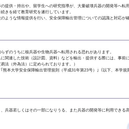
等の提供・持出や、留学生への研究指導が、大量破壊兵器の開発等へ転
手続きを経て教育研究を遂行しています。
次のような情報提供を行い、安全保障輸出管理についての認識と対応が
知らずのうちに核兵器や生物兵器へ転用される恐れがあります。
れに関連した技術（設計図、資料）などを輸出・提供する際には、事前
貿易法（外為法）に定められております。）
｢熊本大学安全保障輸出管理規則（平成31年第23号）｣（以下、本学規
と、兵器若しくはその一部になりうる、また兵器の開発等に利用できる