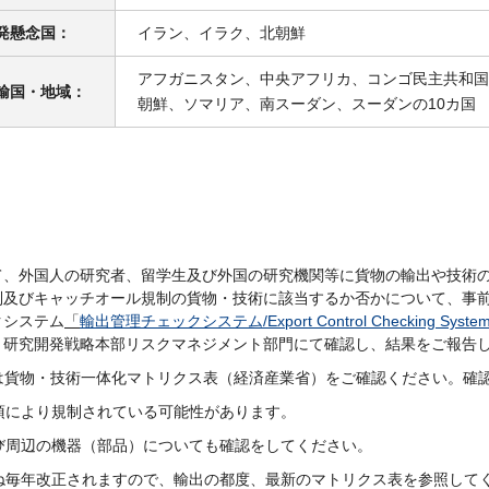
発懸念国：
イラン、イラク、北朝鮮
アフガニスタン、中央アフリカ、コンゴ民主共和国
輸国・地域：
朝鮮、ソマリア、南スーダン、スーダンの10カ国
て、外国人の研究者、留学生及び外国の研究機関等に貨物の輸出や技術
制及びキャッチオール規制の貨物・技術に該当するか否かについて、事
クシステム
「
輸出管理チェックシステム
/Export Control Checking Syste
、研究開発戦略本部リスクマネジメント部門にて確認し、結果をご報告
は貨物・技術一体化マトリクス表（経済産業省）をご確認ください。確
項により規制されている可能性があります。
び周辺の機器（部品）についても確認をしてください。
ね毎年改正されますので、輸出の都度、最新のマトリクス表を参照して