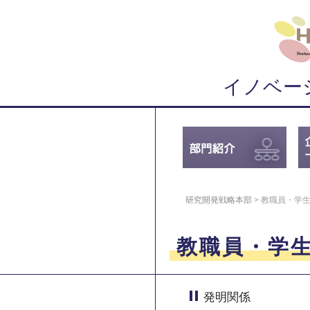
イノベー
研究開発戦略本部
>
教職員・学
教職員・学
発明関係