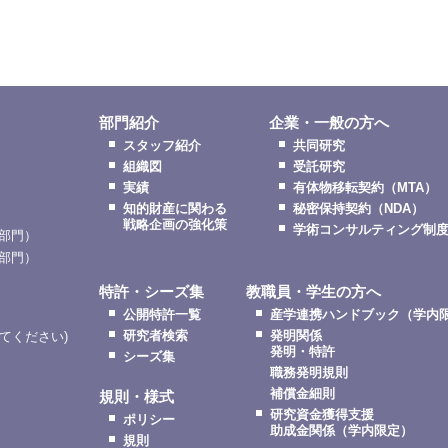
部門紹介
企業・一般の方へ
スタッフ紹介
共同研究
組織図
受託研究
実績
有体物移転契約（MTA）
知的財産に関わる
秘密保持契約（NDA）
戦略企画の強化策
学術コンサルティング制
部門）
部門）
特許・シーズ集
教職員・学生の方へ
公開特許一覧
産学連携ハンドブック（学内
研究者検索
発明関係
更してください)
発明・特許
シーズ集
職務発明規則
補償金細則
規則・様式
研究資金獲得支援
ポリシー
助成金関係（学内限定）
規則