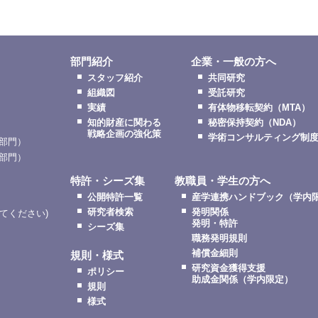
部門紹介
企業・一般の方へ
スタッフ紹介
共同研究
組織図
受託研究
実績
有体物移転契約（MTA）
知的財産に関わる
秘密保持契約（NDA）
戦略企画の強化策
学術コンサルティング制
部門）
部門）
特許・シーズ集
教職員・学生の方へ
公開特許一覧
産学連携ハンドブック（学内
研究者検索
発明関係
更してください)
発明・特許
シーズ集
職務発明規則
補償金細則
規則・様式
研究資金獲得支援
ポリシー
助成金関係（学内限定）
規則
様式