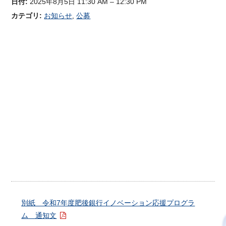
日付:
2025年8月5日 11:30 AM
–
12:30 PM
カテゴリ:
お知らせ
,
公募
別紙 令和7年度肥後銀行イノベーション応援プログラ
ム 通知文